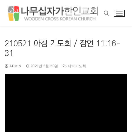
콘
텐
츠
로
바
검색 :
로
210521 아침 기도회 / 잠언 11:16-
가
31
기
ADMIN
2021년 5월 20일
새벽기도회