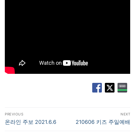
글
PREVIOUS
NEXT
탐
Previous
Next
온라인 주보 2021.6.6
210606 키즈 주일예배
post:
post:
색