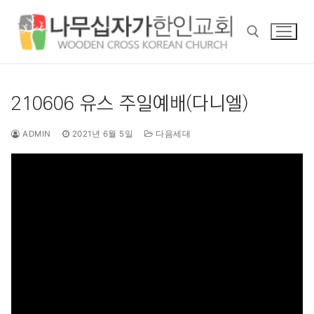
콘
텐
츠
로
바
검색 :
로
210606 유스 주일예배(다니엘)
가
기
ADMIN
2021년 6월 5일
다음세대