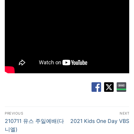
글
PREVIOUS
NEXT
탐
Previous
Next
210711 유스 주일예배(다
2021 Kids One Day VBS
post:
post:
색
니엘)