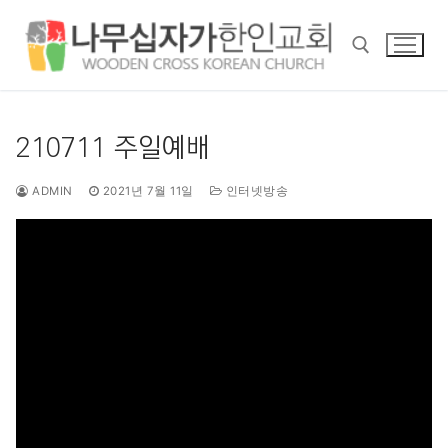
콘
텐
츠
로
바
검색 :
로
210711 주일예배
가
기
ADMIN
2021년 7월 11일
인터넷방송