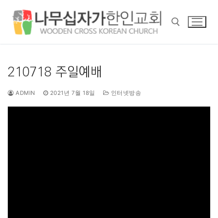
콘
텐
츠
로
바
검색 :
로
210718 주일예배
가
기
ADMIN
2021년 7월 18일
인터넷방송