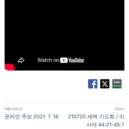
글
PREVIOUS
NEXT
탐
Previous
Next
온라인 주보 2021. 7. 18
210720 새벽 기도회 / 이
post:
post:
색
사야 44:21-45:7