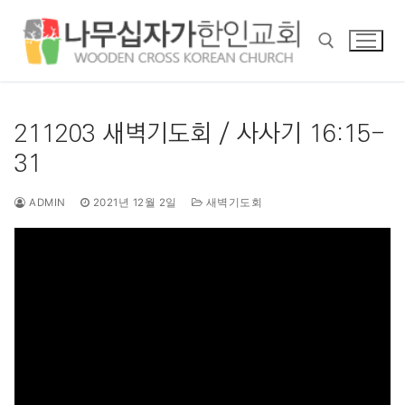
콘
텐
츠
로
바
검색 :
로
211203 새벽기도회 / 사사기 16:15-
가
31
기
ADMIN
2021년 12월 2일
새벽기도회