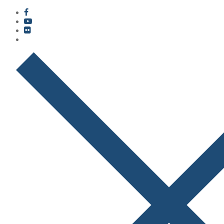
콘
메
닫
텐
뉴
기
츠
로
바
로
가
기