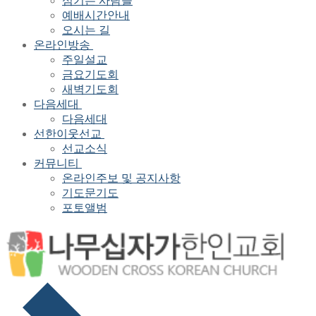
섬기는 사람들
예배시간안내
오시는 길
온라인방송
주일설교
금요기도회
새벽기도회
다음세대
다음세대
선한이웃선교
선교소식
커뮤니티
온라인주보 및 공지사항
기도문기도
포토앨범