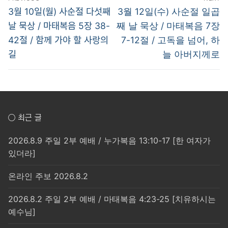
탐
Previous
Next
3월 10일(월) 사순절 다섯째
3월 12일(수) 사순절 일곱
post:
post:
색
날 묵상 / 마태복음 5장 38-
째 날 묵상 / 마태복음 7장
42절 / 함께 가야 할 사랑의
7-12절 / 고독을 넘어, 하
길
늘 아버지께로
○ 최근 글
2026.8.9 주일 2부 예배 / 누가복음 13:10-17 [한 여자가
있더라]
온라인 주보 2026.8.2
2026.8.2 주일 2부 예배 / 마태복음 4:23-25 [치유하시는
예수님]