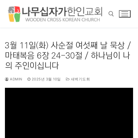
콘
텐
츠
로
바
검색 :
로
3월 11일(화) 사순절 여섯째 날 묵상 /
가
마태복음 6장 24-30절 / 하나님이 나
기
의 주인이십니다
ADMIN
2025년 3월 10일
새벽기도회