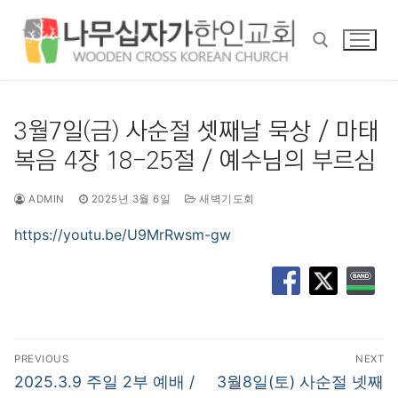
콘
텐
츠
로
바
검색 :
로
3월7일(금) 사순절 셋째날 묵상 / 마태
가
복음 4장 18-25절 / 예수님의 부르심
기
ADMIN
2025년 3월 6일
새벽기도회
https://youtu.be/U9MrRwsm-gw
글
PREVIOUS
NEXT
탐
Previous
Next
2025.3.9 주일 2부 예배 /
3월8일(토) 사순절 넷째