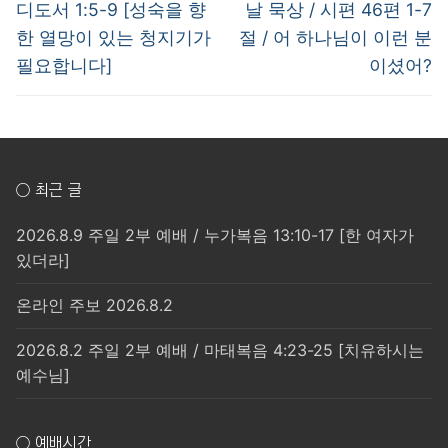
post:
post:
색
디도서 1:5-9 [성숙을 향
날 묵상 / 시편 46편 1-7
한 열망이 있는 청지기가
절 / 어 하나님이 이런 분
필요합니다]
이셨어?
○ 최근 글
2026.8.9 주일 2부 예배 / 누가복음 13:10-17 [한 여자가
있더라]
온라인 주보 2026.8.2
2026.8.2 주일 2부 예배 / 마태복음 4:23-25 [치유하시는
예수님]
○ 예배시간