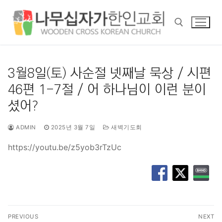
콘
텐
츠
로
바
검색 :
로
3월8일(토) 사순절 넷째날 묵상 / 시편
가
46편 1-7절 / 어 하나님이 이런 분이
기
셨어?
ADMIN
2025년 3월 7일
새벽기도회
https://youtu.be/z5yob3rTzUc
글
PREVIOUS
NEXT