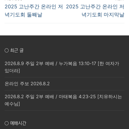
탐
Previous
Next
2025 고난주간 온라인 저
2025 고난주간 온라인 저
post:
post:
색
녁기도회 둘째날
녁기도회 마지막날
○ 최근 글
2026.8.9 주일 2부 예배 / 누가복음 13:10-17 [한 여자가
있더라]
온라인 주보 2026.8.2
2026.8.2 주일 2부 예배 / 마태복음 4:23-25 [치유하시는
예수님]
○ 예배시간