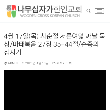
콘
텐
츠
로
바
검색 :
로
4월 17일(목) 사순절 서른여덟 째날 묵
가
상/마태복음 27장 35-44절/순종의
기
십자가
ADMIN
2025년 4월 16일
새벽기도회