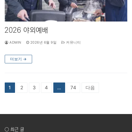
2026 야외예배
ADMIN
2026년 6월 9일
커뮤니티
더보기 →
글
1
2
3
4
…
74
다음
페
이
지
매
○ 최근 글