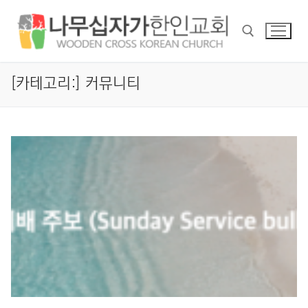
콘
텐
츠
로
바
[카테고리:]
커뮤니티
검색 :
로
가
기