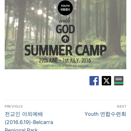
글
PREVIOUS
NEXT
탐
Previous
Next
전교인 야외예배
Youth 연합수련회
post:
post:
색
(2016.6.19)-Belcarra
Regional Park