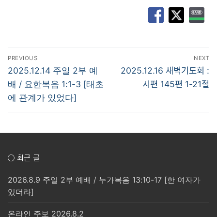
글
PREVIOUS
NEXT
탐
Previous
Next
2025.12.14 주일 2부 예
2025.12.16 새벽기도회 :
post:
post:
색
배 / 요한복음 1:1-3 [태초
시편 145편 1-21절
에 관계가 있었다]
○ 최근 글
2026.8.9 주일 2부 예배 / 누가복음 13:10-17 [한 여자가
있더라]
온라인 주보 2026.8.2