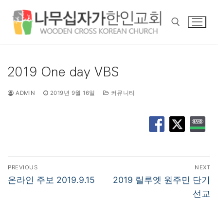
콘
텐
츠
로
바
검색 :
로
2019 One day VBS
가
기
ADMIN
2019년 9월 16일
커뮤니티
글
PREVIOUS
NEXT
탐
Previous
Next
온라인 주보 2019.9.15
2019 릴루엣 원주민 단기
post:
post:
색
선교