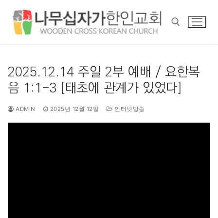
콘
텐
츠
로
바
검색 :
로
2025.12.14 주일 2부 예배 / 요한복
가
음 1:1-3 [태초에 관계가 있었다]
기
ADMIN
2025년 12월 12일
인터넷방송